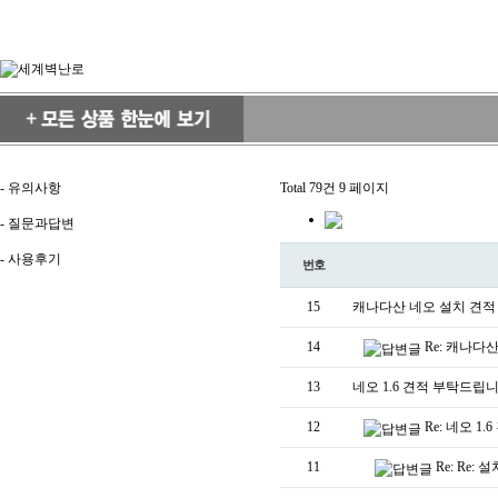
-
유의사항
Total 79건
9 페이지
-
질문과답변
-
사용후기
번호
15
캐나다산 네오 설치 견적
14
Re: 캐나다
13
네오 1.6 견적 부탁드립
12
Re: 네오 
11
Re: Re: