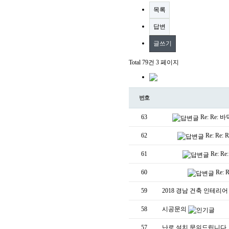
목록
답변
글쓰기
Total 79건
3 페이지
번호
63
Re: Re
62
Re: R
61
Re: 
60
Re:
59
2018 경남 건축 인테리어 
58
시공문의
57
난로 설치 문의드립니다.